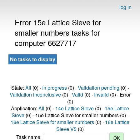
log in
Error 15e Lattice Sieve for
smaller numbers tasks for
computer 6627717
No tasks to display
State:
All
(0) ·
In progress
(0) ·
Validation pending
(0) ·
Validation inconclusive
(0) ·
Valid
(0) ·
Invalid
(0) · Error
(0)
Application:
All
(0) ·
14e Lattice Sieve
(0) ·
15e Lattice
Sieve
(0) · 15e Lattice Sieve for smaller numbers (0) ·
16e Lattice Sieve for smaller numbers
(0) ·
16e Lattice
Sieve V5
(0)
Task name: