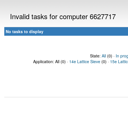
Invalid tasks for computer 6627717
No tasks to display
State:
All
(0) ·
In pro
Application: All (0) ·
14e Lattice Sieve
(0) ·
15e Latti