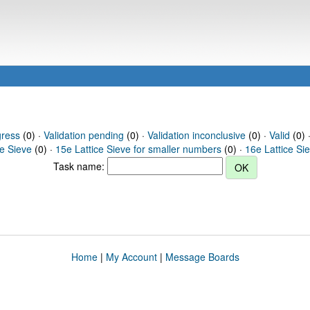
gress
(0) ·
Validation pending
(0) ·
Validation inconclusive
(0) ·
Valid
(0) ·
ce Sieve
(0) ·
15e Lattice Sieve for smaller numbers
(0) ·
16e Lattice Si
Task name:
Home
|
My Account
|
Message Boards