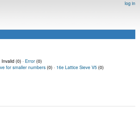
log in
 Invalid (0) ·
Error
(0)
eve for smaller numbers
(0) ·
16e Lattice Sieve V5
(0)