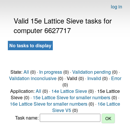
log in
Valid 15e Lattice Sieve tasks for
computer 6627717
No tasks to display
State:
All
(0) ·
In progress
(0) ·
Validation pending
(0) ·
Validation inconclusive
(0) · Valid (0) ·
Invalid
(0) ·
Error
(0)
Application:
All
(0) ·
14e Lattice Sieve
(0) · 15e Lattice
Sieve (0) ·
15e Lattice Sieve for smaller numbers
(0) ·
16e Lattice Sieve for smaller numbers
(0) ·
16e Lattice
Sieve V5
(0)
Task name: