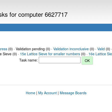
asks for computer 6627717
gress
(0) · Validation pending (0) ·
Validation inconclusive
(0) ·
Valid
(0) 
ce Sieve (0) ·
15e Lattice Sieve for smaller numbers
(0) ·
16e Lattice Si
Task name:
Home
|
My Account
|
Message Boards