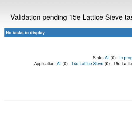
Validation pending 15e Lattice Sieve t
No tasks to display
State:
All
(0) ·
In pro
Application:
All
(0) ·
14e Lattice Sieve
(0) · 15e Latti