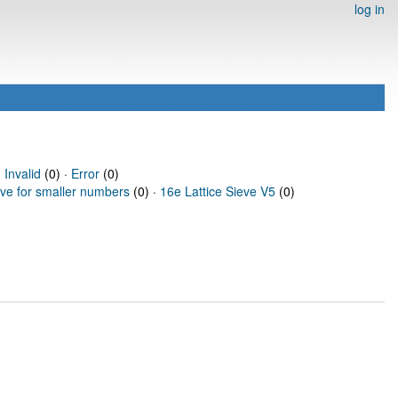
log in
·
Invalid
(0) ·
Error
(0)
eve for smaller numbers
(0) ·
16e Lattice Sieve V5
(0)