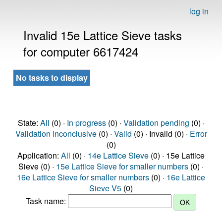
log in
Invalid 15e Lattice Sieve tasks
for computer 6617424
No tasks to display
State:
All
(0) ·
In progress
(0) ·
Validation pending
(0) ·
Validation inconclusive
(0) ·
Valid
(0) · Invalid (0) ·
Error
(0)
Application:
All
(0) ·
14e Lattice Sieve
(0) · 15e Lattice
Sieve (0) ·
15e Lattice Sieve for smaller numbers
(0) ·
16e Lattice Sieve for smaller numbers
(0) ·
16e Lattice
Sieve V5
(0)
Task name: