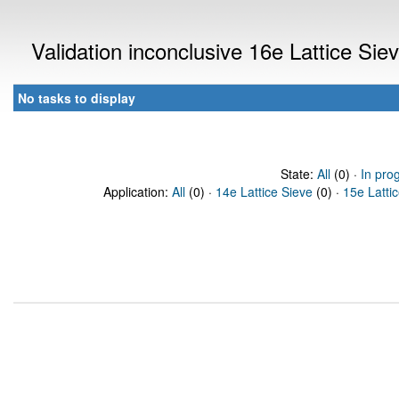
Validation inconclusive 16e Lattice Si
No tasks to display
State:
All
(0) ·
In pro
Application:
All
(0) ·
14e Lattice Sieve
(0) ·
15e Latti