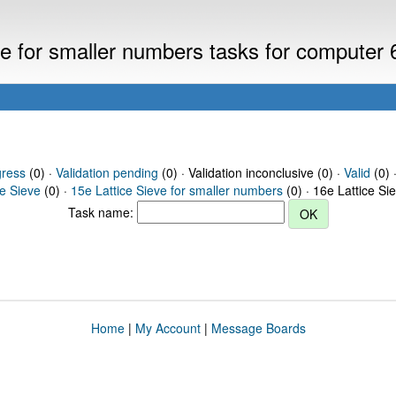
eve for smaller numbers tasks for computer
gress
(0) ·
Validation pending
(0) · Validation inconclusive (0) ·
Valid
(0) 
ce Sieve
(0) ·
15e Lattice Sieve for smaller numbers
(0) · 16e Lattice Si
Task name:
Home
|
My Account
|
Message Boards