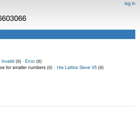
log in
 6603066
·
Invalid
(0) ·
Error
(0)
eve for smaller numbers (0) ·
16e Lattice Sieve V5
(0)