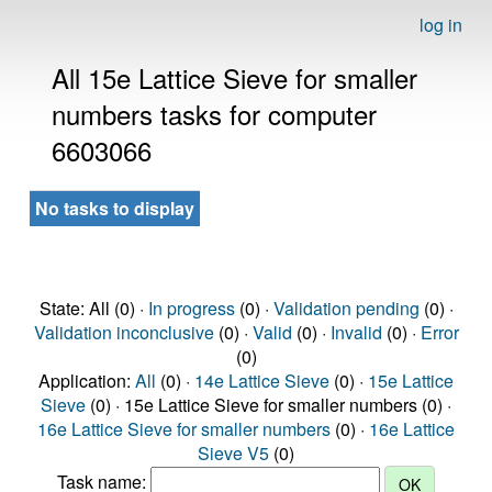
log in
All 15e Lattice Sieve for smaller
numbers tasks for computer
6603066
No tasks to display
State: All (0) ·
In progress
(0) ·
Validation pending
(0) ·
Validation inconclusive
(0) ·
Valid
(0) ·
Invalid
(0) ·
Error
(0)
Application:
All
(0) ·
14e Lattice Sieve
(0) ·
15e Lattice
Sieve
(0) · 15e Lattice Sieve for smaller numbers (0) ·
16e Lattice Sieve for smaller numbers
(0) ·
16e Lattice
Sieve V5
(0)
Task name: