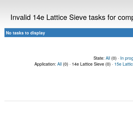
Invalid 14e Lattice Sieve tasks for co
No tasks to display
State:
All
(0) ·
In pro
Application:
All
(0) · 14e Lattice Sieve (0) ·
15e Latti