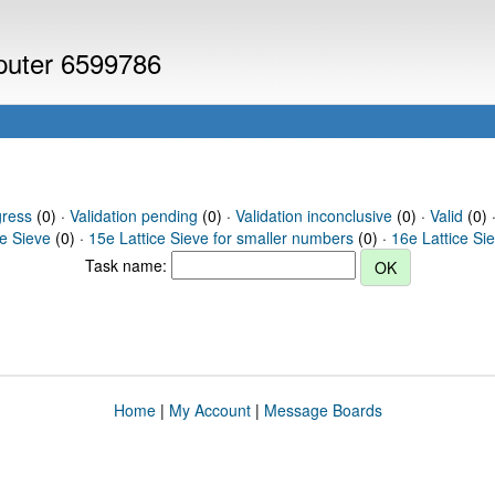
mputer 6599786
gress
(0) ·
Validation pending
(0) ·
Validation inconclusive
(0) ·
Valid
(0) ·
ce Sieve
(0) ·
15e Lattice Sieve for smaller numbers
(0) ·
16e Lattice Si
Task name:
Home
|
My Account
|
Message Boards