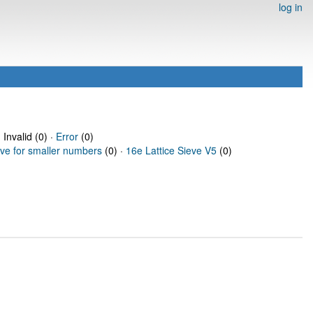
log in
 Invalid (0) ·
Error
(0)
eve for smaller numbers
(0) ·
16e Lattice Sieve V5
(0)