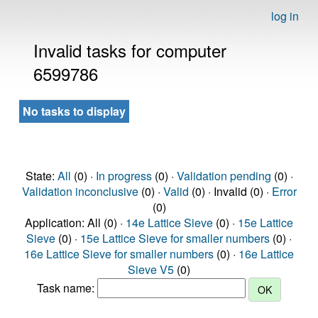
log in
Invalid tasks for computer
6599786
No tasks to display
State:
All
(0) ·
In progress
(0) ·
Validation pending
(0) ·
Validation inconclusive
(0) ·
Valid
(0) · Invalid (0) ·
Error
(0)
Application: All (0) ·
14e Lattice Sieve
(0) ·
15e Lattice
Sieve
(0) ·
15e Lattice Sieve for smaller numbers
(0) ·
16e Lattice Sieve for smaller numbers
(0) ·
16e Lattice
Sieve V5
(0)
Task name: