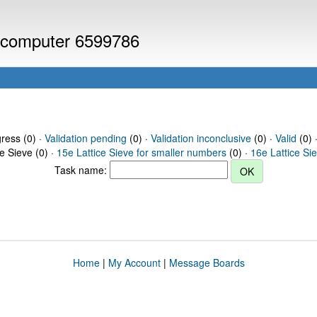
or computer 6599786
gress (0) ·
Validation pending
(0) ·
Validation inconclusive
(0) ·
Valid
(0) 
ce Sieve (0) ·
15e Lattice Sieve for smaller numbers
(0) ·
16e Lattice Si
Task name:
Home
|
My Account
|
Message Boards