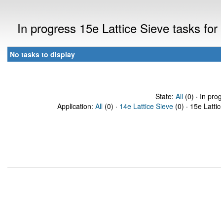
In progress 15e Lattice Sieve tasks f
No tasks to display
State:
All
(0) · In pro
Application:
All
(0) ·
14e Lattice Sieve
(0) · 15e Latti