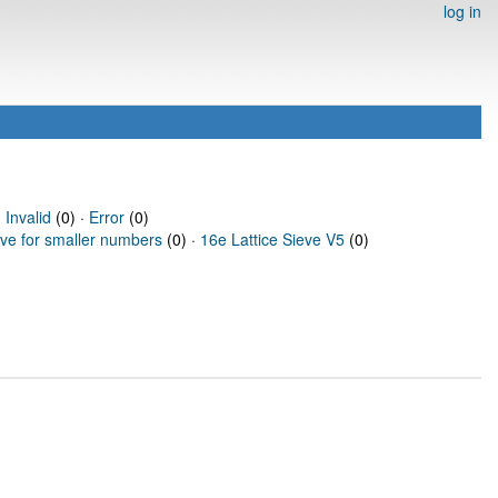
log in
·
Invalid
(0) ·
Error
(0)
eve for smaller numbers
(0) ·
16e Lattice Sieve V5
(0)