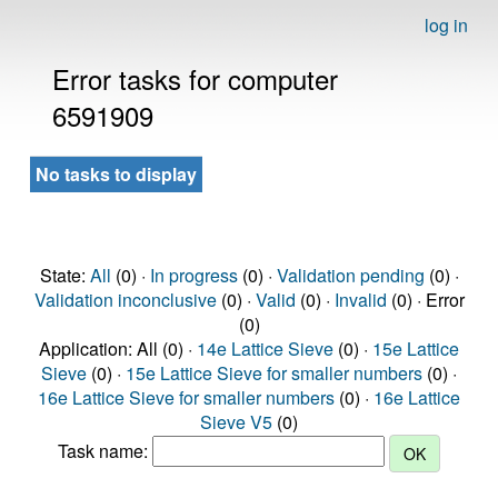
log in
Error tasks for computer
6591909
No tasks to display
State:
All
(0) ·
In progress
(0) ·
Validation pending
(0) ·
Validation inconclusive
(0) ·
Valid
(0) ·
Invalid
(0) · Error
(0)
Application: All (0) ·
14e Lattice Sieve
(0) ·
15e Lattice
Sieve
(0) ·
15e Lattice Sieve for smaller numbers
(0) ·
16e Lattice Sieve for smaller numbers
(0) ·
16e Lattice
Sieve V5
(0)
Task name: