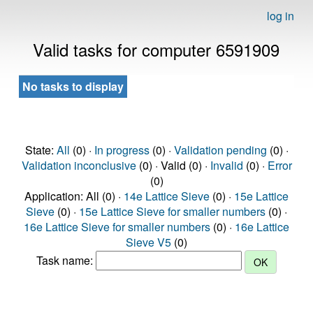
log in
Valid tasks for computer 6591909
No tasks to display
State:
All
(0) ·
In progress
(0) ·
Validation pending
(0) ·
Validation inconclusive
(0) · Valid (0) ·
Invalid
(0) ·
Error
(0)
Application: All (0) ·
14e Lattice Sieve
(0) ·
15e Lattice
Sieve
(0) ·
15e Lattice Sieve for smaller numbers
(0) ·
16e Lattice Sieve for smaller numbers
(0) ·
16e Lattice
Sieve V5
(0)
Task name: