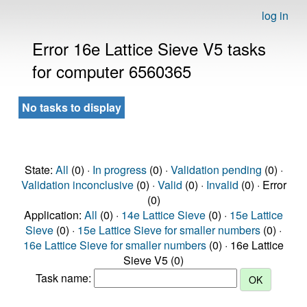
log in
Error 16e Lattice Sieve V5 tasks
for computer 6560365
No tasks to display
State:
All
(0) ·
In progress
(0) ·
Validation pending
(0) ·
Validation inconclusive
(0) ·
Valid
(0) ·
Invalid
(0) · Error
(0)
Application:
All
(0) ·
14e Lattice Sieve
(0) ·
15e Lattice
Sieve
(0) ·
15e Lattice Sieve for smaller numbers
(0) ·
16e Lattice Sieve for smaller numbers
(0) · 16e Lattice
Sieve V5 (0)
Task name: