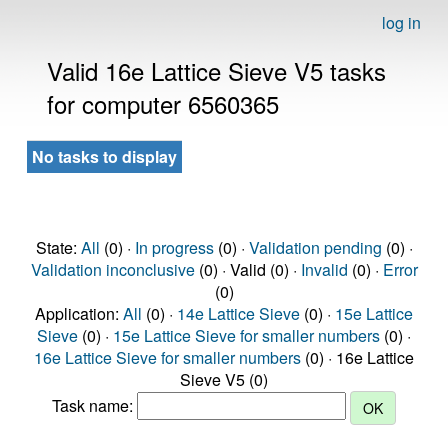
log in
Valid 16e Lattice Sieve V5 tasks
for computer 6560365
No tasks to display
State:
All
(0) ·
In progress
(0) ·
Validation pending
(0) ·
Validation inconclusive
(0) · Valid (0) ·
Invalid
(0) ·
Error
(0)
Application:
All
(0) ·
14e Lattice Sieve
(0) ·
15e Lattice
Sieve
(0) ·
15e Lattice Sieve for smaller numbers
(0) ·
16e Lattice Sieve for smaller numbers
(0) · 16e Lattice
Sieve V5 (0)
Task name: