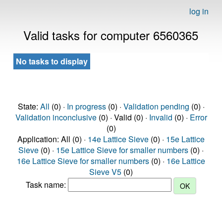
log in
Valid tasks for computer 6560365
No tasks to display
State:
All
(0) ·
In progress
(0) ·
Validation pending
(0) ·
Validation inconclusive
(0) · Valid (0) ·
Invalid
(0) ·
Error
(0)
Application: All (0) ·
14e Lattice Sieve
(0) ·
15e Lattice
Sieve
(0) ·
15e Lattice Sieve for smaller numbers
(0) ·
16e Lattice Sieve for smaller numbers
(0) ·
16e Lattice
Sieve V5
(0)
Task name: