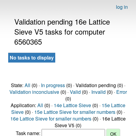
log in
Validation pending 16e Lattice
Sieve V5 tasks for computer
6560365
No tasks to display
State:
All
(0) ·
In progress
(0) · Validation pending (0) ·
Validation inconclusive
(0) ·
Valid
(0) ·
Invalid
(0) ·
Error
(0)
Application:
All
(0) ·
14e Lattice Sieve
(0) ·
15e Lattice
Sieve
(0) ·
15e Lattice Sieve for smaller numbers
(0) ·
16e Lattice Sieve for smaller numbers
(0) · 16e Lattice
Sieve V5 (0)
Task name: