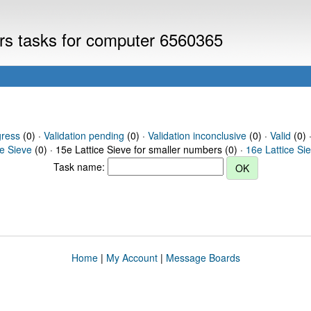
ers tasks for computer 6560365
gress
(0) ·
Validation pending
(0) ·
Validation inconclusive
(0) ·
Valid
(0) 
ce Sieve
(0) · 15e Lattice Sieve for smaller numbers (0) ·
16e Lattice Si
Task name:
Home
|
My Account
|
Message Boards