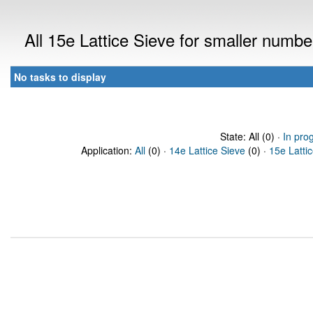
All 15e Lattice Sieve for smaller numb
No tasks to display
State: All (0) ·
In pro
Application:
All
(0) ·
14e Lattice Sieve
(0) ·
15e Latti