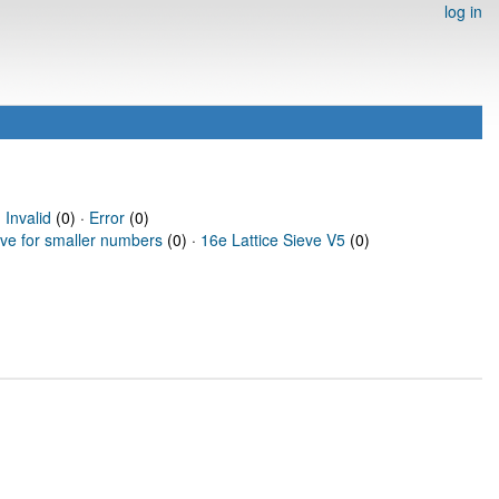
log in
·
Invalid
(0) ·
Error
(0)
eve for smaller numbers
(0) ·
16e Lattice Sieve V5
(0)