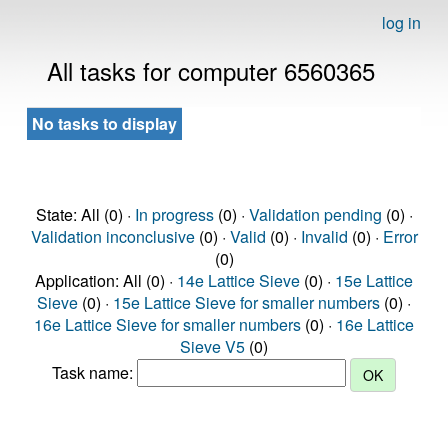
log in
All tasks for computer 6560365
No tasks to display
State: All (0) ·
In progress
(0) ·
Validation pending
(0) ·
Validation inconclusive
(0) ·
Valid
(0) ·
Invalid
(0) ·
Error
(0)
Application: All (0) ·
14e Lattice Sieve
(0) ·
15e Lattice
Sieve
(0) ·
15e Lattice Sieve for smaller numbers
(0) ·
16e Lattice Sieve for smaller numbers
(0) ·
16e Lattice
Sieve V5
(0)
Task name: