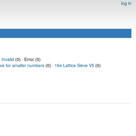
log in
·
Invalid
(0) · Error (0)
eve for smaller numbers
(0) ·
16e Lattice Sieve V5
(0)