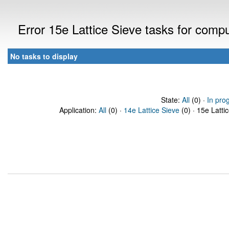
Error 15e Lattice Sieve tasks for com
No tasks to display
State:
All
(0) ·
In pro
Application:
All
(0) ·
14e Lattice Sieve
(0) · 15e Latti