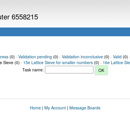
puter 6558215
gress
(0) ·
Validation pending
(0) ·
Validation inconclusive
(0) ·
Valid
(0) 
ce Sieve (0) ·
15e Lattice Sieve for smaller numbers
(0) ·
16e Lattice Si
Task name:
Home
|
My Account
|
Message Boards