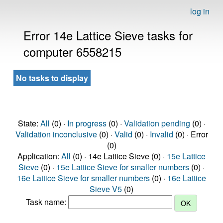
log in
Error 14e Lattice Sieve tasks for
computer 6558215
No tasks to display
State:
All
(0) ·
In progress
(0) ·
Validation pending
(0) ·
Validation inconclusive
(0) ·
Valid
(0) ·
Invalid
(0) · Error
(0)
Application:
All
(0) · 14e Lattice Sieve (0) ·
15e Lattice
Sieve
(0) ·
15e Lattice Sieve for smaller numbers
(0) ·
16e Lattice Sieve for smaller numbers
(0) ·
16e Lattice
Sieve V5
(0)
Task name: