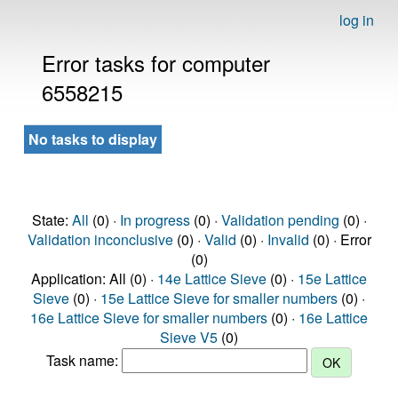
log in
Error tasks for computer
6558215
No tasks to display
State:
All
(0) ·
In progress
(0) ·
Validation pending
(0) ·
Validation inconclusive
(0) ·
Valid
(0) ·
Invalid
(0) · Error
(0)
Application: All (0) ·
14e Lattice Sieve
(0) ·
15e Lattice
Sieve
(0) ·
15e Lattice Sieve for smaller numbers
(0) ·
16e Lattice Sieve for smaller numbers
(0) ·
16e Lattice
Sieve V5
(0)
Task name: