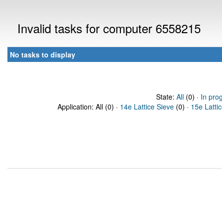
Invalid tasks for computer 6558215
No tasks to display
State:
All
(0) ·
In pro
Application: All (0) ·
14e Lattice Sieve
(0) ·
15e Latti