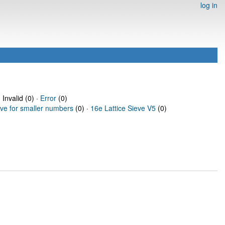
log in
 Invalid (0) ·
Error
(0)
eve for smaller numbers
(0) ·
16e Lattice Sieve V5
(0)