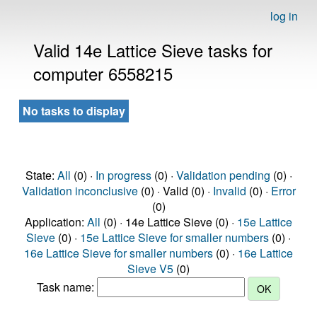
log in
Valid 14e Lattice Sieve tasks for
computer 6558215
No tasks to display
State:
All
(0) ·
In progress
(0) ·
Validation pending
(0) ·
Validation inconclusive
(0) · Valid (0) ·
Invalid
(0) ·
Error
(0)
Application:
All
(0) · 14e Lattice Sieve (0) ·
15e Lattice
Sieve
(0) ·
15e Lattice Sieve for smaller numbers
(0) ·
16e Lattice Sieve for smaller numbers
(0) ·
16e Lattice
Sieve V5
(0)
Task name: