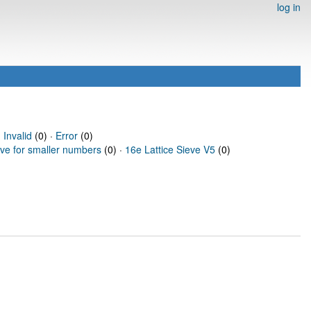
log in
·
Invalid
(0) ·
Error
(0)
eve for smaller numbers
(0) ·
16e Lattice Sieve V5
(0)