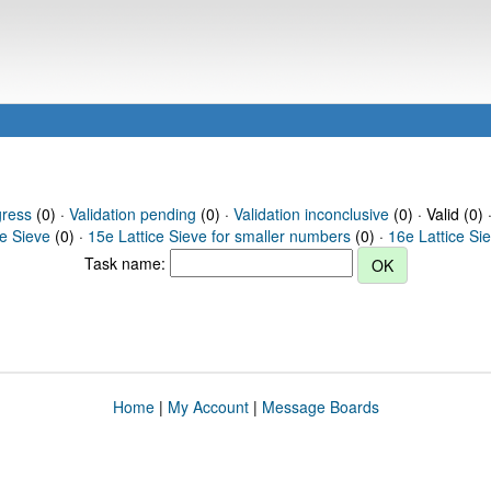
gress
(0) ·
Validation pending
(0) ·
Validation inconclusive
(0) · Valid (0) 
ce Sieve
(0) ·
15e Lattice Sieve for smaller numbers
(0) ·
16e Lattice Si
Task name:
Home
|
My Account
|
Message Boards