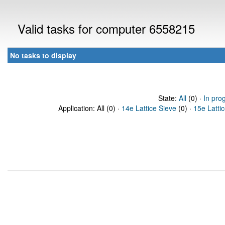
Valid tasks for computer 6558215
No tasks to display
State:
All
(0) ·
In pro
Application: All (0) ·
14e Lattice Sieve
(0) ·
15e Latti