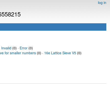
log in
 6558215
·
Invalid
(0) ·
Error
(0)
eve for smaller numbers
(0) ·
16e Lattice Sieve V5
(0)