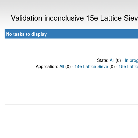
Validation inconclusive 15e Lattice Si
No tasks to display
State:
All
(0) ·
In pro
Application:
All
(0) ·
14e Lattice Sieve
(0) ·
15e Latti