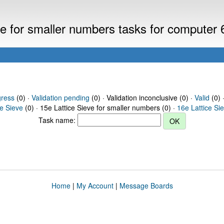
eve for smaller numbers tasks for computer
gress
(0) ·
Validation pending
(0) · Validation inconclusive (0) ·
Valid
(0) 
ce Sieve
(0) · 15e Lattice Sieve for smaller numbers (0) ·
16e Lattice Si
Task name:
Home
|
My Account
|
Message Boards