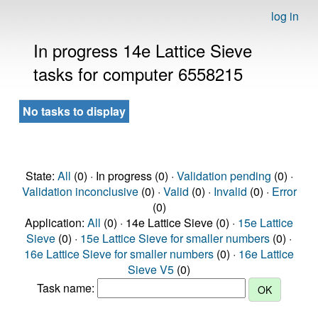
log in
In progress 14e Lattice Sieve
tasks for computer 6558215
No tasks to display
State:
All
(0) · In progress (0) ·
Validation pending
(0) ·
Validation inconclusive
(0) ·
Valid
(0) ·
Invalid
(0) ·
Error
(0)
Application:
All
(0) · 14e Lattice Sieve (0) ·
15e Lattice
Sieve
(0) ·
15e Lattice Sieve for smaller numbers
(0) ·
16e Lattice Sieve for smaller numbers
(0) ·
16e Lattice
Sieve V5
(0)
Task name: