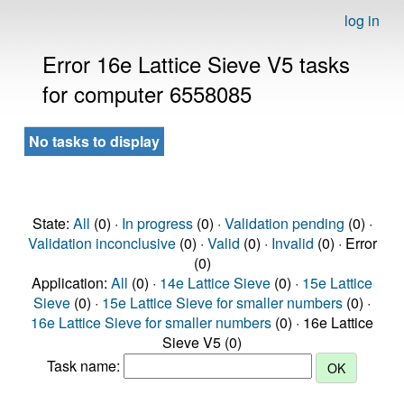
log in
Error 16e Lattice Sieve V5 tasks
for computer 6558085
No tasks to display
State:
All
(0) ·
In progress
(0) ·
Validation pending
(0) ·
Validation inconclusive
(0) ·
Valid
(0) ·
Invalid
(0) · Error
(0)
Application:
All
(0) ·
14e Lattice Sieve
(0) ·
15e Lattice
Sieve
(0) ·
15e Lattice Sieve for smaller numbers
(0) ·
16e Lattice Sieve for smaller numbers
(0) · 16e Lattice
Sieve V5 (0)
Task name: