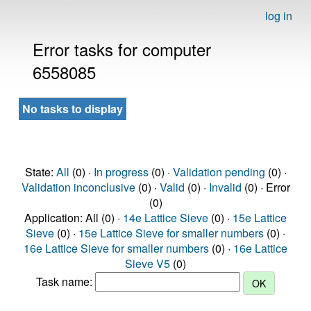
log in
Error tasks for computer
6558085
No tasks to display
State:
All
(0) ·
In progress
(0) ·
Validation pending
(0) ·
Validation inconclusive
(0) ·
Valid
(0) ·
Invalid
(0) · Error
(0)
Application: All (0) ·
14e Lattice Sieve
(0) ·
15e Lattice
Sieve
(0) ·
15e Lattice Sieve for smaller numbers
(0) ·
16e Lattice Sieve for smaller numbers
(0) ·
16e Lattice
Sieve V5
(0)
Task name: