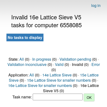
log in
Invalid 16e Lattice Sieve V5
tasks for computer 6558085
No tasks to display
State:
All
(0) ·
In progress
(0) ·
Validation pending
(0) ·
Validation inconclusive
(0) ·
Valid
(0) · Invalid (0) ·
Error
(0)
Application:
All
(0) ·
14e Lattice Sieve
(0) ·
15e Lattice
Sieve
(0) ·
15e Lattice Sieve for smaller numbers
(0) ·
16e Lattice Sieve for smaller numbers
(0) · 16e Lattice
Sieve V5 (0)
Task name: