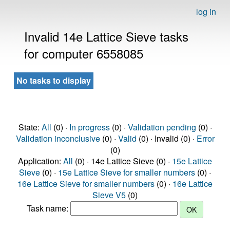
log in
Invalid 14e Lattice Sieve tasks
for computer 6558085
No tasks to display
State:
All
(0) ·
In progress
(0) ·
Validation pending
(0) ·
Validation inconclusive
(0) ·
Valid
(0) · Invalid (0) ·
Error
(0)
Application:
All
(0) · 14e Lattice Sieve (0) ·
15e Lattice
Sieve
(0) ·
15e Lattice Sieve for smaller numbers
(0) ·
16e Lattice Sieve for smaller numbers
(0) ·
16e Lattice
Sieve V5
(0)
Task name: