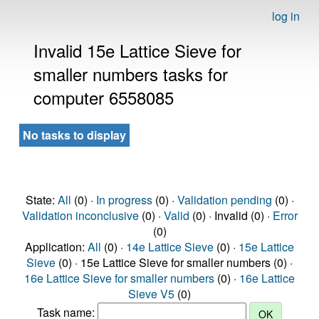
log in
Invalid 15e Lattice Sieve for
smaller numbers tasks for
computer 6558085
No tasks to display
State:
All
(0) ·
In progress
(0) ·
Validation pending
(0) ·
Validation inconclusive
(0) ·
Valid
(0) · Invalid (0) ·
Error
(0)
Application:
All
(0) ·
14e Lattice Sieve
(0) ·
15e Lattice
Sieve
(0) · 15e Lattice Sieve for smaller numbers (0) ·
16e Lattice Sieve for smaller numbers
(0) ·
16e Lattice
Sieve V5
(0)
Task name: