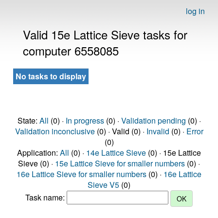
log in
Valid 15e Lattice Sieve tasks for
computer 6558085
No tasks to display
State:
All
(0) ·
In progress
(0) ·
Validation pending
(0) ·
Validation inconclusive
(0) · Valid (0) ·
Invalid
(0) ·
Error
(0)
Application:
All
(0) ·
14e Lattice Sieve
(0) · 15e Lattice
Sieve (0) ·
15e Lattice Sieve for smaller numbers
(0) ·
16e Lattice Sieve for smaller numbers
(0) ·
16e Lattice
Sieve V5
(0)
Task name: