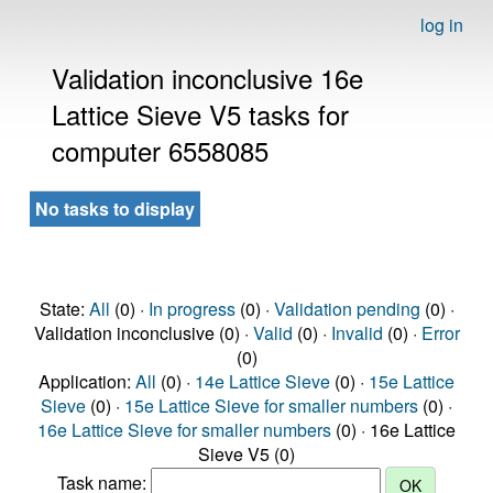
log in
Validation inconclusive 16e
Lattice Sieve V5 tasks for
computer 6558085
No tasks to display
State:
All
(0) ·
In progress
(0) ·
Validation pending
(0) ·
Validation inconclusive (0) ·
Valid
(0) ·
Invalid
(0) ·
Error
(0)
Application:
All
(0) ·
14e Lattice Sieve
(0) ·
15e Lattice
Sieve
(0) ·
15e Lattice Sieve for smaller numbers
(0) ·
16e Lattice Sieve for smaller numbers
(0) · 16e Lattice
Sieve V5 (0)
Task name: