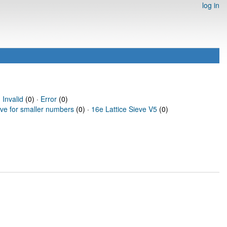
log in
·
Invalid
(0) ·
Error
(0)
eve for smaller numbers
(0) ·
16e Lattice Sieve V5
(0)