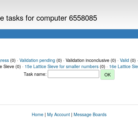
eve tasks for computer 6558085
gress
(0) ·
Validation pending
(0) · Validation inconclusive (0) ·
Valid
(0) 
ce Sieve (0) ·
15e Lattice Sieve for smaller numbers
(0) ·
16e Lattice Si
Task name:
Home
|
My Account
|
Message Boards