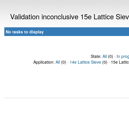
Validation inconclusive 15e Lattice Si
No tasks to display
State:
All
(0) ·
In pro
Application:
All
(0) ·
14e Lattice Sieve
(0) · 15e Latti