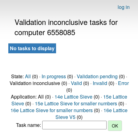
log in
Validation inconclusive tasks for
computer 6558085
No tasks to display
State:
All
(0) ·
In progress
(0) ·
Validation pending
(0) ·
Validation inconclusive (0) ·
Valid
(0) ·
Invalid
(0) ·
Error
(0)
Application: All (0) ·
14e Lattice Sieve
(0) ·
15e Lattice
Sieve
(0) ·
15e Lattice Sieve for smaller numbers
(0) ·
16e Lattice Sieve for smaller numbers
(0) ·
16e Lattice
Sieve V5
(0)
Task name: