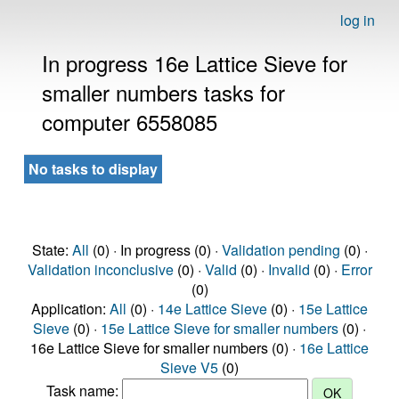
log in
In progress 16e Lattice Sieve for
smaller numbers tasks for
computer 6558085
No tasks to display
State:
All
(0) · In progress (0) ·
Validation pending
(0) ·
Validation inconclusive
(0) ·
Valid
(0) ·
Invalid
(0) ·
Error
(0)
Application:
All
(0) ·
14e Lattice Sieve
(0) ·
15e Lattice
Sieve
(0) ·
15e Lattice Sieve for smaller numbers
(0) ·
16e Lattice Sieve for smaller numbers (0) ·
16e Lattice
Sieve V5
(0)
Task name: