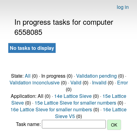
log in
In progress tasks for computer
6558085
No tasks to display
State:
All
(0) · In progress (0) ·
Validation pending
(0) ·
Validation inconclusive
(0) ·
Valid
(0) ·
Invalid
(0) ·
Error
(0)
Application: All (0) ·
14e Lattice Sieve
(0) ·
15e Lattice
Sieve
(0) ·
15e Lattice Sieve for smaller numbers
(0) ·
16e Lattice Sieve for smaller numbers
(0) ·
16e Lattice
Sieve V5
(0)
Task name: