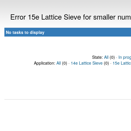
Error 15e Lattice Sieve for smaller n
No tasks to display
State:
All
(0) ·
In pro
Application:
All
(0) ·
14e Lattice Sieve
(0) ·
15e Latti