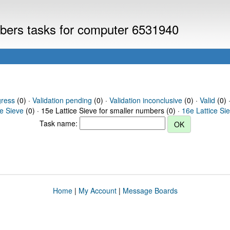
umbers tasks for computer 6531940
gress
(0) ·
Validation pending
(0) ·
Validation inconclusive
(0) ·
Valid
(0) 
ce Sieve
(0) · 15e Lattice Sieve for smaller numbers (0) ·
16e Lattice Si
Task name:
Home
|
My Account
|
Message Boards