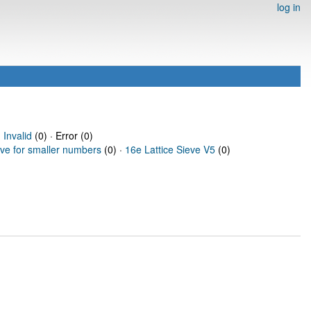
log in
·
Invalid
(0) · Error (0)
eve for smaller numbers
(0) ·
16e Lattice Sieve V5
(0)