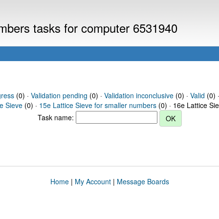
numbers tasks for computer 6531940
gress
(0) ·
Validation pending
(0) ·
Validation inconclusive
(0) ·
Valid
(0) ·
ce Sieve
(0) ·
15e Lattice Sieve for smaller numbers
(0) · 16e Lattice Si
Task name:
Home
|
My Account
|
Message Boards