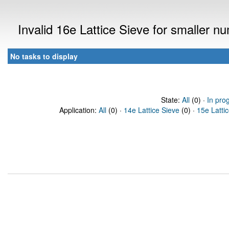
Invalid 16e Lattice Sieve for smaller 
No tasks to display
State:
All
(0) ·
In pro
Application:
All
(0) ·
14e Lattice Sieve
(0) ·
15e Latti