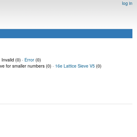
log in
 Invalid (0) ·
Error
(0)
eve for smaller numbers (0) ·
16e Lattice Sieve V5
(0)