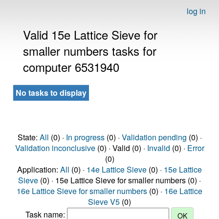
log in
Valid 15e Lattice Sieve for
smaller numbers tasks for
computer 6531940
No tasks to display
State:
All
(0) ·
In progress
(0) ·
Validation pending
(0) ·
Validation inconclusive
(0) · Valid (0) ·
Invalid
(0) ·
Error
(0)
Application:
All
(0) ·
14e Lattice Sieve
(0) ·
15e Lattice
Sieve
(0) · 15e Lattice Sieve for smaller numbers (0) ·
16e Lattice Sieve for smaller numbers
(0) ·
16e Lattice
Sieve V5
(0)
Task name: