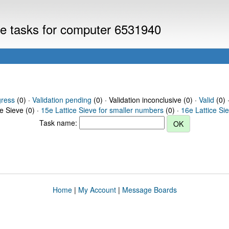
eve tasks for computer 6531940
gress
(0) ·
Validation pending
(0) · Validation inconclusive (0) ·
Valid
(0) 
ce Sieve (0) ·
15e Lattice Sieve for smaller numbers
(0) ·
16e Lattice Si
Task name:
Home
|
My Account
|
Message Boards