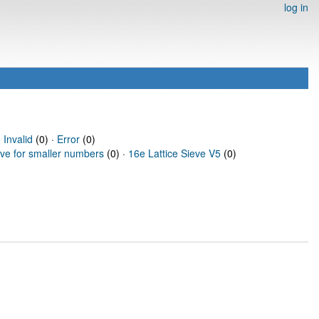
log in
·
Invalid
(0) ·
Error
(0)
eve for smaller numbers
(0) ·
16e Lattice Sieve V5
(0)