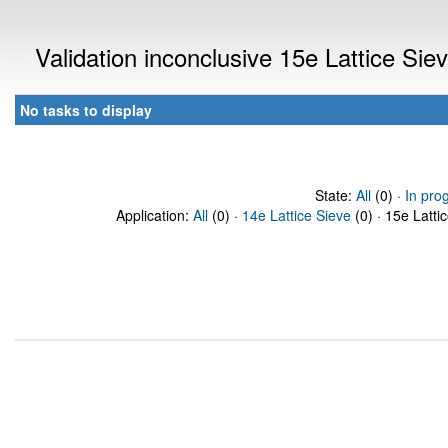
Validation inconclusive 15e Lattice Si
No tasks to display
State:
All
(0) ·
In pro
Application:
All
(0) ·
14e Lattice Sieve
(0) · 15e Latti