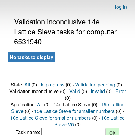
log in
Validation inconclusive 14e
Lattice Sieve tasks for computer
6531940
No tasks to display
State:
All
(0) ·
In progress
(0) ·
Validation pending
(0) ·
Validation inconclusive (0) ·
Valid
(0) ·
Invalid
(0) ·
Error
(0)
Application:
All
(0) · 14e Lattice Sieve (0) ·
15e Lattice
Sieve
(0) ·
15e Lattice Sieve for smaller numbers
(0) ·
16e Lattice Sieve for smaller numbers
(0) ·
16e Lattice
Sieve V5
(0)
Task name: