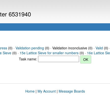
uter 6531940
gress
(0) ·
Validation pending
(0) · Validation inconclusive (0) ·
Valid
(0) 
ce Sieve
(0) ·
15e Lattice Sieve for smaller numbers
(0) ·
16e Lattice Si
Task name:
Home
|
My Account
|
Message Boards