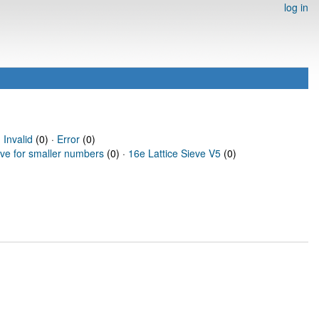
log in
·
Invalid
(0) ·
Error
(0)
eve for smaller numbers
(0) ·
16e Lattice Sieve V5
(0)