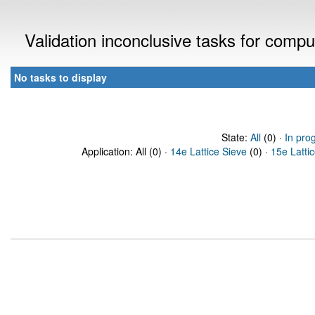
Validation inconclusive tasks for comp
No tasks to display
State:
All
(0) ·
In pro
Application: All (0) ·
14e Lattice Sieve
(0) ·
15e Latti