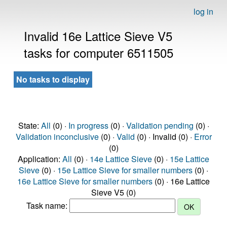
log in
Invalid 16e Lattice Sieve V5
tasks for computer 6511505
No tasks to display
State:
All
(0) ·
In progress
(0) ·
Validation pending
(0) ·
Validation inconclusive
(0) ·
Valid
(0) · Invalid (0) ·
Error
(0)
Application:
All
(0) ·
14e Lattice Sieve
(0) ·
15e Lattice
Sieve
(0) ·
15e Lattice Sieve for smaller numbers
(0) ·
16e Lattice Sieve for smaller numbers
(0) · 16e Lattice
Sieve V5 (0)
Task name: