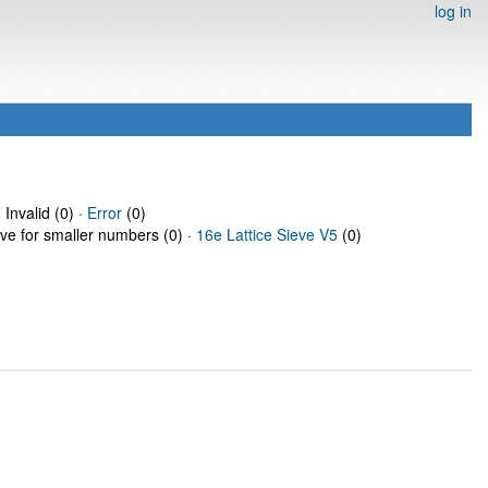
log in
 Invalid (0) ·
Error
(0)
eve for smaller numbers (0) ·
16e Lattice Sieve V5
(0)