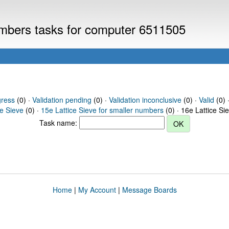
numbers tasks for computer 6511505
gress
(0) ·
Validation pending
(0) ·
Validation inconclusive
(0) ·
Valid
(0) ·
ce Sieve
(0) ·
15e Lattice Sieve for smaller numbers
(0) · 16e Lattice Si
Task name:
Home
|
My Account
|
Message Boards