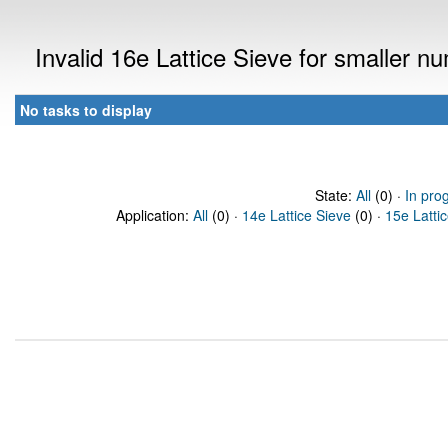
Invalid 16e Lattice Sieve for smaller 
No tasks to display
State:
All
(0) ·
In pro
Application:
All
(0) ·
14e Lattice Sieve
(0) ·
15e Latti