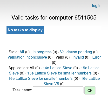
log in
Valid tasks for computer 6511505
No tasks to display
State:
All
(0) ·
In progress
(0) ·
Validation pending
(0) ·
Validation inconclusive
(0) · Valid (0) ·
Invalid
(0) ·
Error
(0)
Application: All (0) ·
14e Lattice Sieve
(0) ·
15e Lattice
Sieve
(0) ·
15e Lattice Sieve for smaller numbers
(0) ·
16e Lattice Sieve for smaller numbers
(0) ·
16e Lattice
Sieve V5
(0)
Task name: