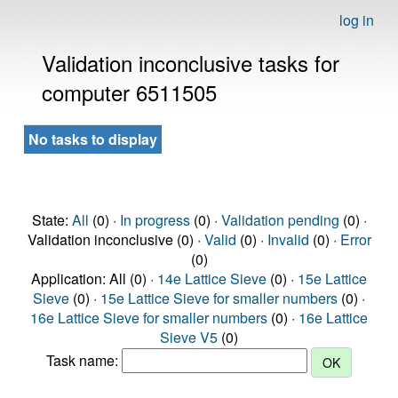
log in
Validation inconclusive tasks for
computer 6511505
No tasks to display
State:
All
(0) ·
In progress
(0) ·
Validation pending
(0) ·
Validation inconclusive (0) ·
Valid
(0) ·
Invalid
(0) ·
Error
(0)
Application: All (0) ·
14e Lattice Sieve
(0) ·
15e Lattice
Sieve
(0) ·
15e Lattice Sieve for smaller numbers
(0) ·
16e Lattice Sieve for smaller numbers
(0) ·
16e Lattice
Sieve V5
(0)
Task name: