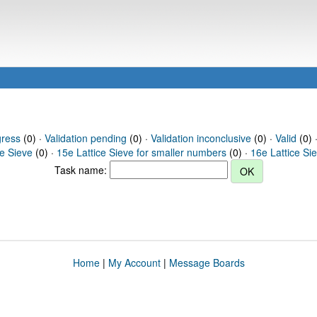
gress
(0) ·
Validation pending
(0) ·
Validation inconclusive
(0) ·
Valid
(0) 
ce Sieve
(0) ·
15e Lattice Sieve for smaller numbers
(0) ·
16e Lattice Si
Task name:
Home
|
My Account
|
Message Boards