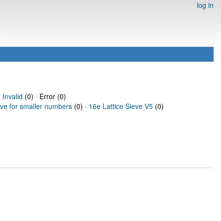
log in
·
Invalid
(0) · Error (0)
eve for smaller numbers
(0) ·
16e Lattice Sieve V5
(0)