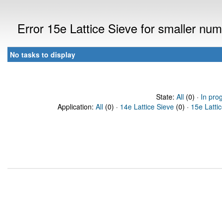
Error 15e Lattice Sieve for smaller n
No tasks to display
State:
All
(0) ·
In pro
Application:
All
(0) ·
14e Lattice Sieve
(0) ·
15e Latti