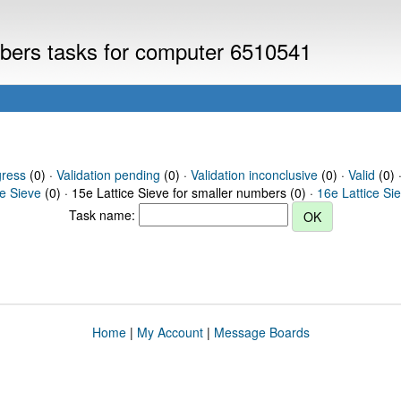
umbers tasks for computer 6510541
gress
(0) ·
Validation pending
(0) ·
Validation inconclusive
(0) ·
Valid
(0) 
ce Sieve
(0) · 15e Lattice Sieve for smaller numbers (0) ·
16e Lattice Si
Task name:
Home
|
My Account
|
Message Boards