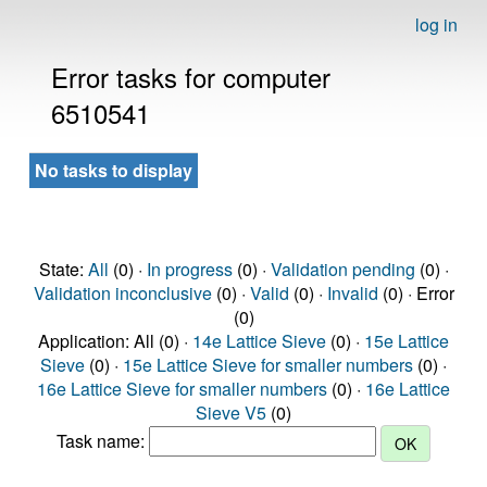
log in
Error tasks for computer
6510541
No tasks to display
State:
All
(0) ·
In progress
(0) ·
Validation pending
(0) ·
Validation inconclusive
(0) ·
Valid
(0) ·
Invalid
(0) · Error
(0)
Application: All (0) ·
14e Lattice Sieve
(0) ·
15e Lattice
Sieve
(0) ·
15e Lattice Sieve for smaller numbers
(0) ·
16e Lattice Sieve for smaller numbers
(0) ·
16e Lattice
Sieve V5
(0)
Task name: